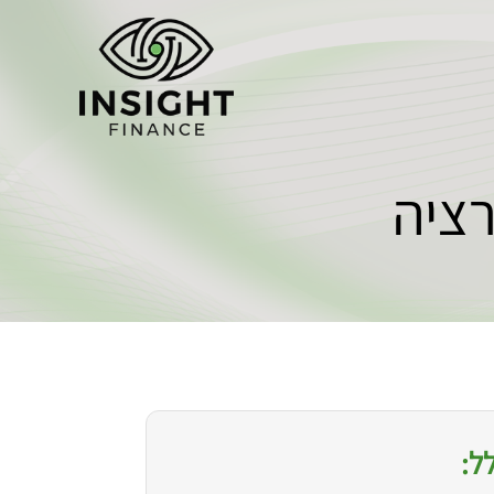
ציה
ל: