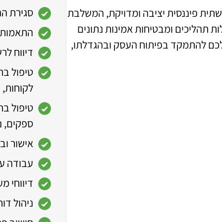
סגירת הנ
לקוחותינו תשתית פיננסית יציבה ומדויקת, המשלבת
ות תהליכים ומבטיחות אמינות נתונים
התאמות ב
לכם להתמקד בפיתוח העסק ובהגדלתו,
דיווח לרש
טיפול בח
לקוחות, 
טיפול בח
ספקים, נ
אישור וב
עבודה עם ת
דיווחי מע״
ניהול דוח